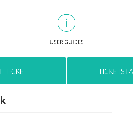
USER GUIDES
-TICKET
TICKETST
nk